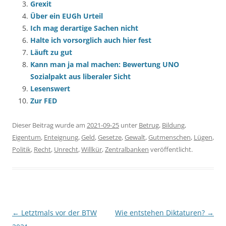
Grexit
Über ein EUGh Urteil
Ich mag derartige Sachen nicht
Halte ich vorsorglich auch hier fest
Läuft zu gut
Kann man ja mal machen: Bewertung UNO
Sozialpakt aus liberaler Sicht
Lesenswert
Zur FED
Dieser Beitrag wurde am
2021-09-25
unter
Betrug
,
Bildung
,
Eigentum
,
Enteignung
,
Geld
,
Gesetze
,
Gewalt
,
Gutmenschen
,
Lügen
,
Politik
,
Recht
,
Unrecht
,
Willkür
,
Zentralbanken
veröffentlicht.
Beitragsnavigation
←
Letztmals vor der BTW
Wie entstehen Diktaturen?
→