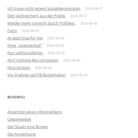
Ich traue nicht einem Sozialdemokraten
2026-08-07
Den Verbrechern aus der Politik
2026-08-07
Wieder mehr Unrecht durch Politiker.
2026-08-06
Facts
2026-08-05
At least true for me
2026-08-05
How „unexpected“
2026-08-05
Nur unfreundliches
2026-08-05
Ain’t nothing like corruption
2026-08-05
Nice choices
2026-08-04
Vor 8 jahren auf FB festgehalten
2026-08-04
BLOGROLL
Ansichten eines Informatikers
Ceiberweiber
Der Staats-lose Bürger
Die Anmerkung