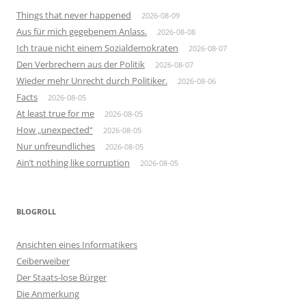
Things that never happened
2026-08-09
Aus für mich gegebenem Anlass.
2026-08-08
Ich traue nicht einem Sozialdemokraten
2026-08-07
Den Verbrechern aus der Politik
2026-08-07
Wieder mehr Unrecht durch Politiker.
2026-08-06
Facts
2026-08-05
At least true for me
2026-08-05
How „unexpected“
2026-08-05
Nur unfreundliches
2026-08-05
Ain’t nothing like corruption
2026-08-05
BLOGROLL
Ansichten eines Informatikers
Ceiberweiber
Der Staats-lose Bürger
Die Anmerkung