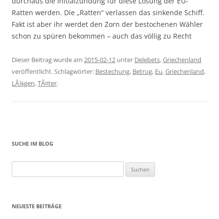
durchaus die Initialzündung für diese Lösung der EU-
Ratten werden. Die „Ratten“ verlassen das sinkende Schiff.
Fakt ist aber ihr werdet den Zorn der bestochenen Wähler
schon zu spüren bekommen – auch das völlig zu Recht
Dieser Beitrag wurde am
2015-02-12
unter
Delebets
,
Griechenland
veröffentlicht. Schlagwörter:
Bestechung
,
Betrug
,
Eu
,
Griechenland
,
LÃ¼gen
,
TÃ¤ter
.
SUCHE IM BLOG
Suchen
nach:
NEUESTE BEITRÄGE