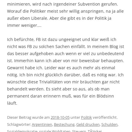
minimieren, wird nach irgendeiner Subvention gerufen.
Worauf die Politiker meist sehr willig anspringen, na ja alle
außer eben Liberale. Aber die gibt es in der Politik ja
immer weniger….
Ich befürchte, FB ist dazu ungeeignet und klar weiß ich
nicht was FB zu solchen Sachen einfällt. In meinem Blog ist
das besser aufgehoben auch wenn er viel zu unbedeutend
ist. Immerhin kann ich aber von mir beweisbar behaupten.
Gewarnt habe ich. Leider war es auch mehr als einmal
nötig. Ich bin nicht glücklich darüber, daß es nötig war. Ich
wünschte diese Trivialitäten von mir bräuchten gar nicht
behandelt werden. Es sieht aber so aus, als ob man
permanent daran erinnern muß, was für ein Blödsinn
läuft.
Dieser Beitrag wurde am
2018-10-05
unter
Politik
veröffentlicht.
Schlagwörter:
Argentinien
,
Bestechung
,
Geld drucken
,
Schulden
,
Sozialdemokratie
,
soziale Wohltaten
,
Steuern
,
TÃ¼rkei
.