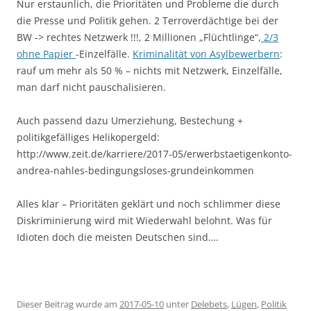
Nur erstaunlich, die Prioritäten und Probleme die durch
die Presse und Politik gehen. 2 Terroverdächtige bei der
BW -> rechtes Netzwerk !!!, 2 Millionen „Flüchtlinge“,
2/3
ohne Papier
-Einzelfälle.
Kriminalität von Asylbewerbern
:
rauf um mehr als 50 % – nichts mit Netzwerk, Einzelfälle,
man darf nicht pauschalisieren.
Auch passend dazu Umerziehung, Bestechung +
politikgefälliges Helikopergeld:
http://www.zeit.de/karriere/2017-05/erwerbstaetigenkonto-
andrea-nahles-bedingungsloses-grundeinkommen
Alles klar – Prioritäten geklärt und noch schlimmer diese
Diskriminierung wird mit Wiederwahl belohnt. Was für
Idioten doch die meisten Deutschen sind….
Dieser Beitrag wurde am
2017-05-10
unter
Delebets
,
Lügen
,
Politik