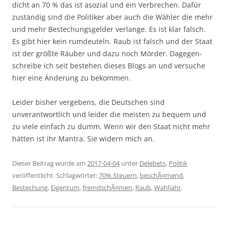
dicht an 70 % das ist asozial und ein Verbrechen. Dafür
zuständig sind die Politiker aber auch die Wähler die mehr
und mehr Bestechungsgelder verlange. Es ist klar falsch.
Es gibt hier kein rumdeuteln. Raub ist falsch und der Staat
ist der größte Räuber und dazu noch Mörder. Dagegen-
schreibe ich seit bestehen dieses Blogs an und versuche
hier eine Änderung zu bekommen.
Leider bisher vergebens, die Deutschen sind
unverantwortlich und leider die meisten zu bequem und
zu viele einfach zu dumm. Wenn wir den Staat nicht mehr
hätten ist ihr Mantra. Sie widern mich an.
Dieser Beitrag wurde am
2017-04-04
unter
Delebets
,
Politik
veröffentlicht. Schlagwörter:
70% Steuern
,
beschÃ¤mend
,
Bestechung
,
Eigentum
,
fremdschÃ¤men
,
Raub
,
Wahljahr
.