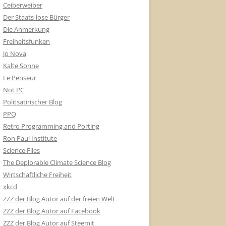
Ceiberweiber
Der Staats-lose Bürger
Die Anmerkung
Freiheitsfunken
Jo Nova
Kalte Sonne
Le Penseur
Not PC
Politsatirischer Blog
PPQ
Retro Programming and Porting
Ron Paul Institute
Science Files
The Deplorable Climate Science Blog
Wirtschaftliche Freiheit
xkcd
ZZZ der Blog Autor auf der freien Welt
ZZZ der Blog Autor auf Facebook
ZZZ der Blog Autor auf Steemit