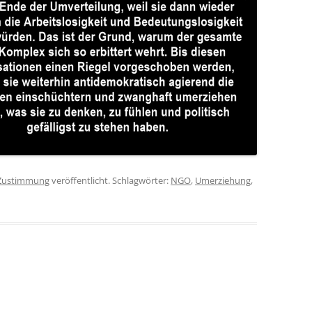
Zustimmung
veröffentlicht. Schlagwörter:
NGO
,
Umerziehung
,