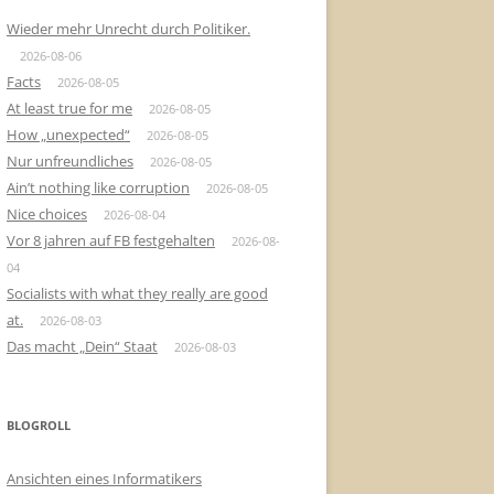
Wieder mehr Unrecht durch Politiker.
2026-08-06
Facts
2026-08-05
At least true for me
2026-08-05
How „unexpected“
2026-08-05
Nur unfreundliches
2026-08-05
Ain’t nothing like corruption
2026-08-05
Nice choices
2026-08-04
Vor 8 jahren auf FB festgehalten
2026-08-
04
Socialists with what they really are good
at.
2026-08-03
Das macht „Dein“ Staat
2026-08-03
BLOGROLL
Ansichten eines Informatikers