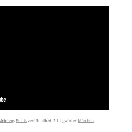
Meinung
,
Politik
veröffentlicht. Schlagwörter:
Märchen
,