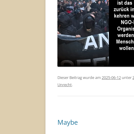
Dieser Beitrag wurde am
2025-06-12
unter
Unrecht
.
Maybe