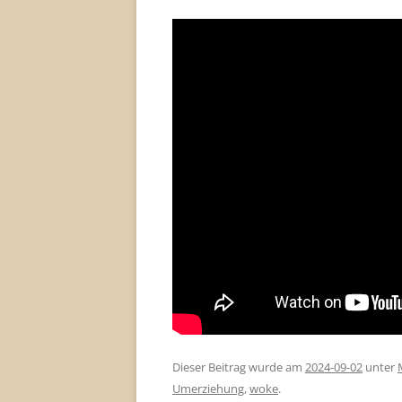
Dieser Beitrag wurde am
2024-09-02
unter
Umerziehung
,
woke
.