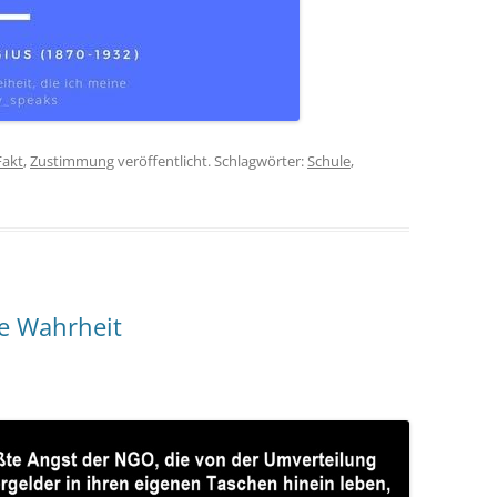
Fakt
,
Zustimmung
veröffentlicht. Schlagwörter:
Schule
,
e Wahrheit