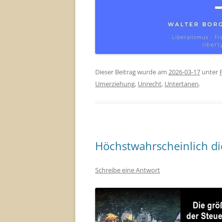
Dieser Beitrag wurde am
2026-03-17
unter
Umerziehung
,
Unrecht
,
Untertanen
.
Höchstwahrscheinlich di
Schreibe eine Antwort