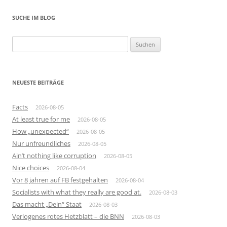
SUCHE IM BLOG
Suchen
nach:
NEUESTE BEITRÄGE
Facts
2026-08-05
At least true for me
2026-08-05
How „unexpected“
2026-08-05
Nur unfreundliches
2026-08-05
Ain’t nothing like corruption
2026-08-05
Nice choices
2026-08-04
Vor 8 jahren auf FB festgehalten
2026-08-04
Socialists with what they really are good at.
2026-08-03
Das macht „Dein“ Staat
2026-08-03
Verlogenes rotes Hetzblatt – die BNN
2026-08-03