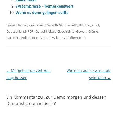
Systempresse – bemerkenswert
Wenn es denn gelingen sollte
Dieser Beitrag wurde am
2020-08-29
unter
AfD
,
Bildung
,
CDU
,
Deutschland
,
FDP
,
Gerechtigkeit
,
Geschichte
,
Gewalt
,
Grüne
,
Parteien
,
Politik
,
Recht
,
Staat
,
Willkür
veröffentlicht.
Beitragsnavigation
←
Mir gefällt derzeit kein
Wie man auf so was stolz
Blog besser
sein kann
→
Ein Kommentar zu „
Zur Demo morgen und dessen
Demonstranten in Berlin
“