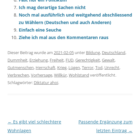
Ich mag derartige Sachen nicht
Noch mal ausführlich und weitgehend abschliessend
zu Wählern (Deutschen und auch Anderen)
Einfach eine Seuche
Ziehe ich mal aus den Kommentaren raus
Dieser Beitrag wurde am
2021-02-05
unter
Bildung
,
Deutschland
,
Dummheit
,
Erziehung
,
Freiheit
,
FUD
,
Gerechtigkeit
,
Gewalt
,
Gutmenschen
,
Herrschaft
,
Krieg
,
Lügen
,
Terror
,
Tod
,
Unrecht
,
Verbrechen
,
Vorhersage
,
Willkür
,
Wohlstand
veröffentlicht.
Schlagwörter:
Diktatur ahoi
.
Beitragsnavigation
←
Es gibt viel schlechtere
Passende Ergänzung zum
Wohnlagen
letzten Eintrag
→