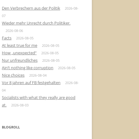
Den Verbrechern aus der Politik
2026-08-
07
Wieder mehr Unrecht durch Politiker.
2026-08-06
Facts
2026-08-05
At least true for me
2026-08-05
How „unexpected“
2026-08-05
Nur unfreundliches
2026-08-05
Ain’t nothing like corruption
2026-08-05
Nice choices
2026-08-04
Vor 8 jahren auf FB festgehalten
2026-08-
04
Socialists with what they really are good
at.
2026-08-03
BLOGROLL