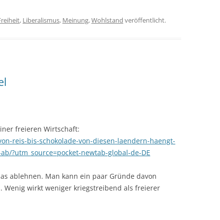
Freiheit
,
Liberalismus
,
Meinung
,
Wohlstand
veröffentlicht.
el
iner freieren Wirtschaft:
b/von-reis-bis-schokolade-von-diesen-laendern-haengt-
-ab/?utm_source=pocket-newtab-global-de-DE
 das ablehnen. Man kann ein paar Gründe davon
Wenig wirkt weniger kriegstreibend als freierer