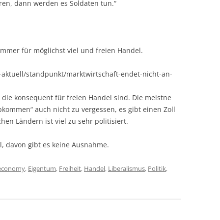
en, dann werden es Soldaten tun.“
immer für möglichst viel und freien Handel.
aktuell/standpunkt/marktwirtschaft-endet-nicht-an-
en, die konsequent für freien Handel sind. Die meistne
kommen“ auch nicht zu vergessen, es gibt einen Zoll
en Ländern ist viel zu sehr politisiert.
l, davon gibt es keine Ausnahme.
economy
,
Eigentum
,
Freiheit
,
Handel
,
Liberalismus
,
Politik
,