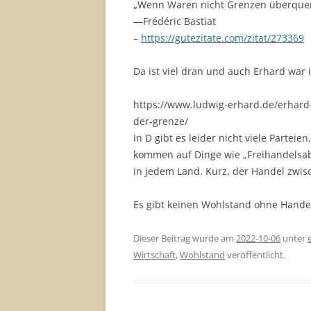
„Wenn Waren nicht Grenzen überquer
―Frédéric Bastiat
–
https://gutezitate.com/zitat/273369
Da ist viel dran und auch Erhard war 
https://www.ludwig-erhard.de/erhard-
der-grenze/
In D gibt es leider nicht viele Partei
kommen auf Dinge wie „Freihandelsab
in jedem Land. Kurz, der Handel zwisch
Es gibt keinen Wohlstand ohne Hande
Dieser Beitrag wurde am
2022-10-06
unter
Wirtschaft
,
Wohlstand
veröffentlicht.