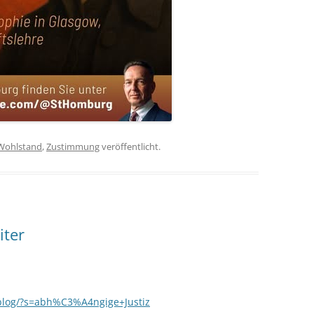
Wohlstand
,
Zustimmung
veröffentlicht.
iter
/blog/?s=abh%C3%A4ngige+Justiz