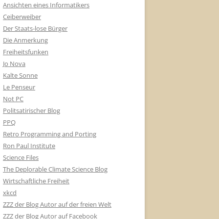
Ansichten eines Informatikers
Ceiberweiber
Der Staats-lose Bürger
Die Anmerkung
Freiheitsfunken
Jo Nova
Kalte Sonne
Le Penseur
Not PC
Politsatirischer Blog
PPQ
Retro Programming and Porting
Ron Paul Institute
Science Files
The Deplorable Climate Science Blog
Wirtschaftliche Freiheit
xkcd
ZZZ der Blog Autor auf der freien Welt
ZZZ der Blog Autor auf Facebook