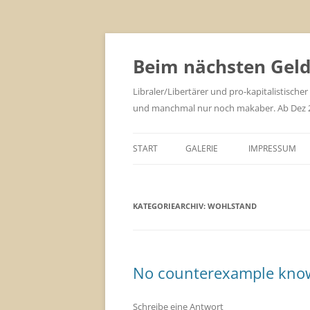
Zum
Inhalt
springen
Beim nächsten Geld 
Libraler/Libertärer und pro-kapitalistischer
und manchmal nur noch makaber. Ab Dez 201
START
GALERIE
IMPRESSUM
KATEGORIEARCHIV:
WOHLSTAND
No counterexample kno
Schreibe eine Antwort