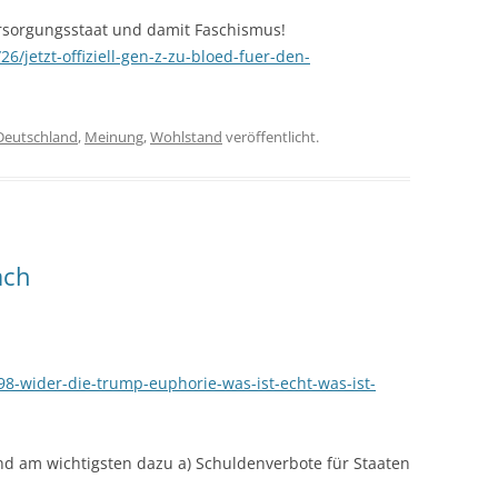
ersorgungsstaat und damit Faschismus!
6/jetzt-offiziell-gen-z-zu-bloed-fuer-den-
Deutschland
,
Meinung
,
Wohlstand
veröffentlicht.
ach
98-wider-die-trump-euphorie-was-ist-echt-was-ist-
nd am wichtigsten dazu a) Schuldenverbote für Staaten