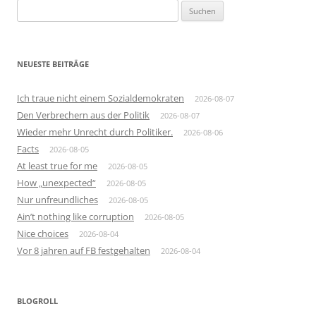
Suchen
nach:
NEUESTE BEITRÄGE
Ich traue nicht einem Sozialdemokraten
2026-08-07
Den Verbrechern aus der Politik
2026-08-07
Wieder mehr Unrecht durch Politiker.
2026-08-06
Facts
2026-08-05
At least true for me
2026-08-05
How „unexpected“
2026-08-05
Nur unfreundliches
2026-08-05
Ain’t nothing like corruption
2026-08-05
Nice choices
2026-08-04
Vor 8 jahren auf FB festgehalten
2026-08-04
BLOGROLL