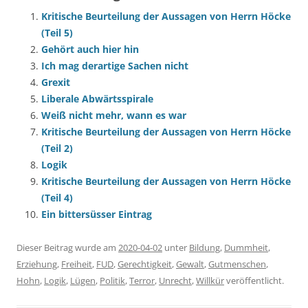
Kritische Beurteilung der Aussagen von Herrn Höcke
(Teil 5)
Gehört auch hier hin
Ich mag derartige Sachen nicht
Grexit
Liberale Abwärtsspirale
Weiß nicht mehr, wann es war
Kritische Beurteilung der Aussagen von Herrn Höcke
(Teil 2)
Logik
Kritische Beurteilung der Aussagen von Herrn Höcke
(Teil 4)
Ein bittersüsser Eintrag
Dieser Beitrag wurde am
2020-04-02
unter
Bildung
,
Dummheit
,
Erziehung
,
Freiheit
,
FUD
,
Gerechtigkeit
,
Gewalt
,
Gutmenschen
,
Hohn
,
Logik
,
Lügen
,
Politik
,
Terror
,
Unrecht
,
Willkür
veröffentlicht.