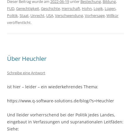
Dieser Beitrag wurde am
2022-06-19
unter
Bestechung
,
Bildung
,
FUD
,
Gerechtigkeit
,
Geschichte
,
Herrschaft
,
Hohn
,
Logik
,
Lügen
,
Politik
,
Staat
,
Unrecht
,
USA
,
Verschwendung
,
Vorhersage
,
Willkür
veröffentlicht.
Über Heuchler
Schreibe eine Antwort
ist hier – leider – ein wiederkehrendes Thema:
https://www.q-software-solutions.de/blog/?s=Heuchler
Und lleider vorherrschend bei der Politik jedes Landes,
eingebaut in Verfassungen und supranationalen Leitfäden:
Siehe: