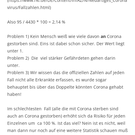
(https://www.rki.de/DE/Content/InfAZ/N/Neuartiges_Corona
virus/Fallzahlen.html)
Also 95 / 4430 * 100 = 2,14 %
Problem 1) Kein Mensch weiß wie viele davon
an
Corona
gestorben sind. Eins ist dabei schon sicher. Der Wert liegt
unter 1.
Problem 2) Die viel stärker Gefährdeten gehen darin
unter.
Problem 3) Wir wissen das die offiziellen Zahlen auf jeden
Fall nicht alle Erkrankte erfassen, es wurde sogar
behauptet bis über das Doppelte könnten Corona gehabt
haben!
Im schlechtesten Fall (alle die mit Corona sterben sind
auch an Corona gestorben) erhöht sich da Risiko für jeden
Einzelnen um ca 100 %. Ist das viel? Nein ist es nicht, weil
man dann nur noch auf eine weitere Statistik schauen muß