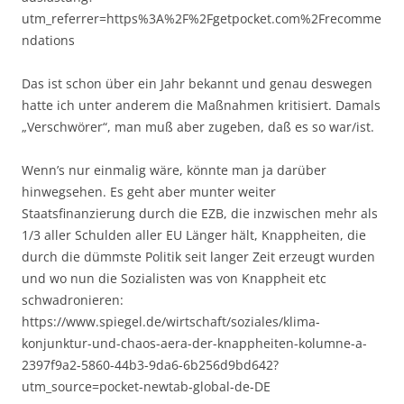
utm_referrer=https%3A%2F%2Fgetpocket.com%2Frecomme
ndations
Das ist schon über ein Jahr bekannt und genau deswegen
hatte ich unter anderem die Maßnahmen kritisiert. Damals
„Verschwörer“, man muß aber zugeben, daß es so war/ist.
Wenn’s nur einmalig wäre, könnte man ja darüber
hinwegsehen. Es geht aber munter weiter
Staatsfinanzierung durch die EZB, die inzwischen mehr als
1/3 aller Schulden aller EU Länger hält, Knappheiten, die
durch die dümmste Politik seit langer Zeit erzeugt wurden
und wo nun die Sozialisten was von Knappheit etc
schwadronieren:
https://www.spiegel.de/wirtschaft/soziales/klima-
konjunktur-und-chaos-aera-der-knappheiten-kolumne-a-
2397f9a2-5860-44b3-9da6-6b256d9bd642?
utm_source=pocket-newtab-global-de-DE