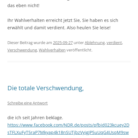
das eben nicht!
Ihr Wahlverhalten erreicht jetzt Sie, Sie haben es sich
erwählt und damit verdient. Also heulen Sie leise!
Dieser Beitrag wurde am
2025-09-27
unter
Ablehnung
,
verdient
,
Verschwendung
,
Wahlverhalten
veröffentlicht.
Die totale Verschwendung,
Schreibe eine Antwort
die ich seit Jahren beklage.
https://www.facebook.com/NDR.de/posts/pfbid023kcuey2D
sTFLXuFyT5raP7Mkyap4k18nSUTjbzVyigJP5uUqG4UsqM9sw