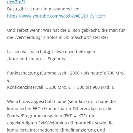
njysTmEl
Dazu gibt es nur ein passendes Lied:
https://www.youtube.com/watch?v=EQDHCyFe2rY
Und selbst wenn: Was hat die Billion gebracht, die man für
die „Vermeidung“ sinnlos in „Klimaschutz“ steckte?
Lassen wir mal chatgpt etwa dazu beitragen:
„Kurz und knapp — Ergebnis:
Punktschätzung (Summe „seit ~2000 / bis heute“): 700 Mrd.
€
Konfidenzintervall: ± 200 Mrd. € → 500 bis 900 Mrd. €
Wie ich das abgeschätzt habe (sehr kurz): ich habe die
kumulierten EEG-/Erneuerbaren-Differenzkosten, die
Fonds-/Programmausgaben (EKF → KTF), die
angekündigten SVIK-Volumina (Klim-Anteil), sowie die
kumulierte internationale Klimafinanzierung und