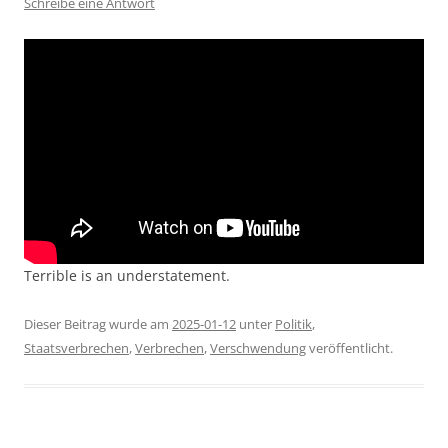
Schreibe eine Antwort
Terrible is an understatement.
Dieser Beitrag wurde am
2025-01-12
unter
Politik
,
Staatsverbrechen
,
Verbrechen
,
Verschwendung
veröffentlicht.