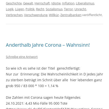
Geschichte
,
Gewalt
,
Herrschaft
,
Idiotie
,
Inflation
,
Liberalismus
,
Logik
,
Lügen
,
Politik
,
Recht
,
Sozialismus
,
Terror
,
Unrecht
,
Verbrechen
,
Verschwendung
,
Willkür
,
Zentralbanken
veröffentlicht.
Anderthalb Jahre Corona – Wahnsinn!
Schreibe eine Antwort
So wie ich es sehe ist der Titel gerechtfertigt:
Nur zur Erinnerung: Die Wahrscheinlichkeit in D jedes Jahr
zu sterben beträgt im Schnit über alle hier lebenden ganz
grob 950 / 83 000 * 100 = 1,14 %
Die Zahlen mit Corona sagen heute folgendes
24.10.2021: 4,43 Mio Fälle 95 000 Tote