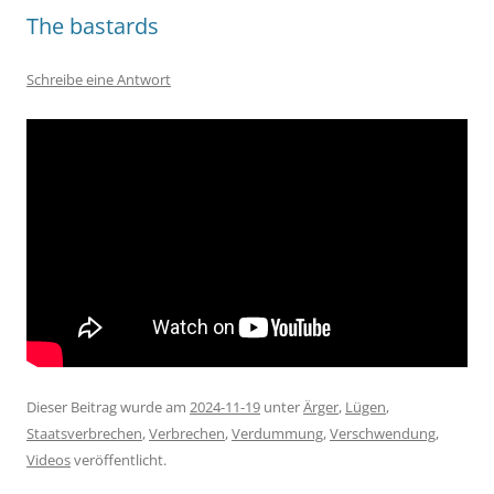
The bastards
Schreibe eine Antwort
Dieser Beitrag wurde am
2024-11-19
unter
Ärger
,
Lügen
,
Staatsverbrechen
,
Verbrechen
,
Verdummung
,
Verschwendung
,
Videos
veröffentlicht.