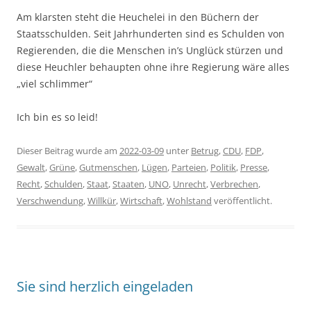
Am klarsten steht die Heuchelei in den Büchern der
Staatsschulden. Seit Jahrhunderten sind es Schulden von
Regierenden, die die Menschen in’s Unglück stürzen und
diese Heuchler behaupten ohne ihre Regierung wäre alles
„viel schlimmer“
Ich bin es so leid!
Dieser Beitrag wurde am
2022-03-09
unter
Betrug
,
CDU
,
FDP
,
Gewalt
,
Grüne
,
Gutmenschen
,
Lügen
,
Parteien
,
Politik
,
Presse
,
Recht
,
Schulden
,
Staat
,
Staaten
,
UNO
,
Unrecht
,
Verbrechen
,
Verschwendung
,
Willkür
,
Wirtschaft
,
Wohlstand
veröffentlicht.
Sie sind herzlich eingeladen