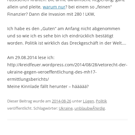
allein und pleite,
warum nur
? bei einem so „feinen“
Finanzier? Dann die Invasion mit 280 ! LKW,
Ich habe es den „Guten“ am Anfang nicht abgenommen
und so wie ich es sehe bin ich eindrücklich bestätigt
worden. Politik ist wirklich das Dreckgeschäft in der Welt….
Am 29.08.2014 lese ich:
http://kreidfeuer.wordpress.com/2014/08/28/vetorecht-der-
ukraine-gegen-veroeffentlichung-des-mh17-
ermittlungsberichts/
Meine Kinnlade fällt herunter – häääää?
Dieser Beitrag wurde am
2014-08-26
unter
Lügen
,
Politik
veröffentlicht. Schlagwörter:
Ukraine
,
unblaubwÃ¼rdig
.