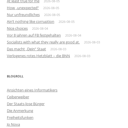
At least true for me
2026-08-05
How „unexpected“
2026-08-05
Nur unfreundliches
2026-08-05
Ain’t nothing like corruption
2026-08-05
Nice choices
2026-08-04
Vor 8 jahren auf FB festgehalten
2026-08-04
Socialists with what they really are good at.
2026-08-03
Das macht „Dein“ Staat
2026-08-03
Verlogenes rotes Hetzblatt – die BNN
2026-08-03
BLOGROLL
Ansichten eines Informatikers
Ceiberweiber
Der Staats-lose Bürger
Die Anmerkung
Freiheitsfunken
Jo Nova