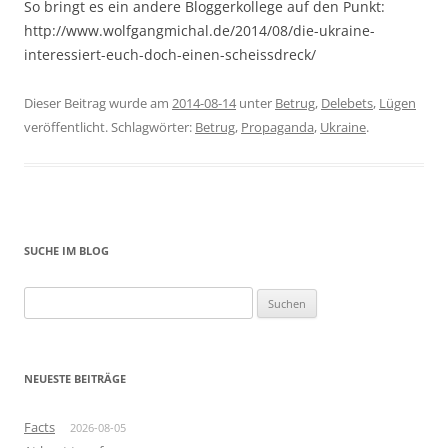
So bringt es ein andere Bloggerkollege auf den Punkt:
http://www.wolfgangmichal.de/2014/08/die-ukraine-
interessiert-euch-doch-einen-scheissdreck/
Dieser Beitrag wurde am
2014-08-14
unter
Betrug
,
Delebets
,
Lügen
veröffentlicht. Schlagwörter:
Betrug
,
Propaganda
,
Ukraine
.
SUCHE IM BLOG
Suchen
nach:
NEUESTE BEITRÄGE
Facts
2026-08-05