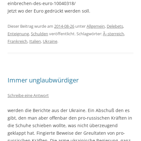
einbrechen-des-euro-10040318/
Jetzt wo der Euro gedrückt werden soll.
Dieser Beitrag wurde am
2014-08-26
unter
Allgemein
,
Delebets
,
Enteignung
,
Schulden
veröffentlicht. Schlagwörter:
Ã–sterreich
,
Frankreich
,
Italien
,
Ukraine
.
Immer unglaubwürdiger
Schreibe eine Antwort
werden die Berichte aus der Ukraine. Ein Abschuß den es
gibt, den man aber offenbar den pro-russischen Kräften in
die Schuhe schieben wollte, was nicht überzeugend
geklappt hat. Fingierte Beweise der Greultaten von pro-
russischen Kräften. Die arme ukrainische Regierung, ganz