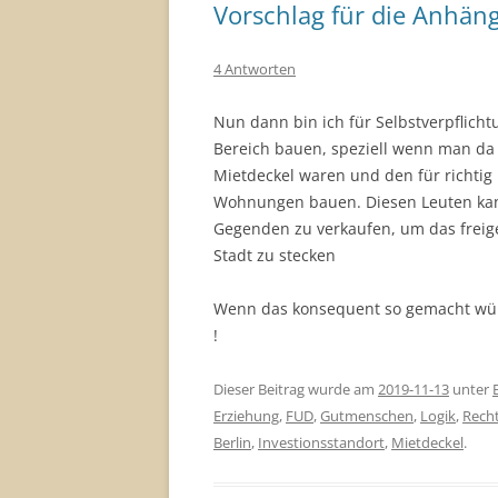
Vorschlag für die Anhän
4 Antworten
Nun dann bin ich für Selbstverpflicht
Bereich bauen, speziell wenn man da a
Mietdeckel waren und den für richtig 
Wohnungen bauen. Diesen Leuten ka
Gegenden zu verkaufen, um das frei
Stadt zu stecken
Wenn das konsequent so gemacht würd
!
Dieser Beitrag wurde am
2019-11-13
unter
Erziehung
,
FUD
,
Gutmenschen
,
Logik
,
Rech
Berlin
,
Investionsstandort
,
Mietdeckel
.