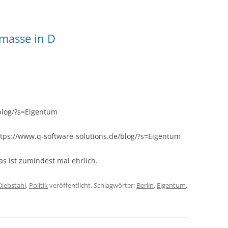
masse in D
blog/?s=Eigentum
https://www.q-software-solutions.de/blog/?s=Eigentum
s ist zumindest mal ehrlich.
Diebstahl
,
Politik
veröffentlicht. Schlagwörter:
Berlin
,
Eigentum
,