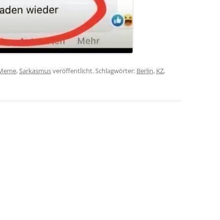
Meme
,
Sarkasmus
veröffentlicht. Schlagwörter:
Berlin
,
KZ
,