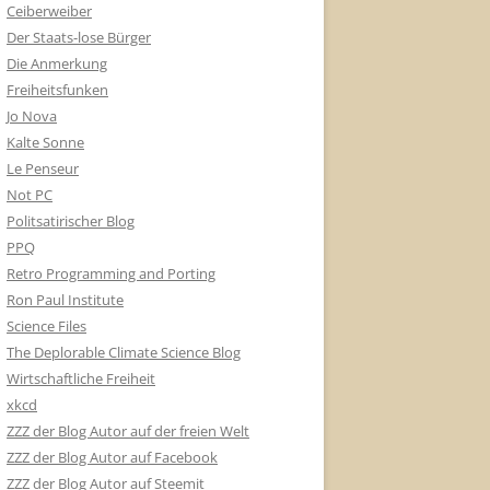
Ceiberweiber
Der Staats-lose Bürger
Die Anmerkung
Freiheitsfunken
Jo Nova
Kalte Sonne
Le Penseur
Not PC
Politsatirischer Blog
PPQ
Retro Programming and Porting
Ron Paul Institute
Science Files
The Deplorable Climate Science Blog
Wirtschaftliche Freiheit
xkcd
ZZZ der Blog Autor auf der freien Welt
ZZZ der Blog Autor auf Facebook
ZZZ der Blog Autor auf Steemit