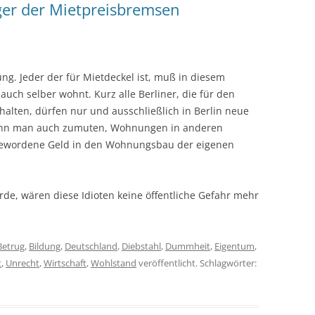
ger der Mietpreisbremsen
ung. Jeder der für Mietdeckel ist, muß in diesem
uch selber wohnt. Kurz alle Berliner, die für den
halten, dürfen nur und ausschließlich in Berlin neue
nn man auch zumuten, Wohnungen in anderen
gewordene Geld in den Wohnungsbau der eigenen
e, wären diese Idioten keine öffentliche Gefahr mehr
Betrug
,
Bildung
,
Deutschland
,
Diebstahl
,
Dummheit
,
Eigentum
,
t
,
Unrecht
,
Wirtschaft
,
Wohlstand
veröffentlicht. Schlagwörter: