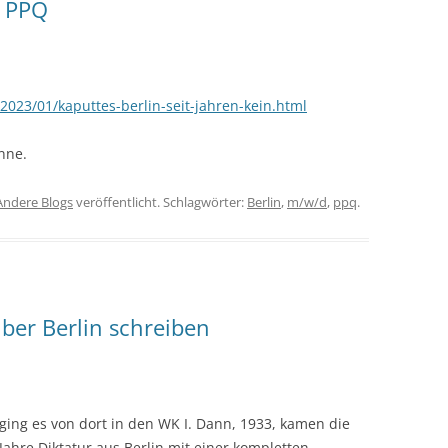
n PPQ
2023/01/kaputtes-berlin-seit-jahren-kein.html
enne.
Andere Blogs
veröffentlicht. Schlagwörter:
Berlin
,
m/w/d
,
ppq
.
ber Berlin schreiben
 ging es von dort in den WK I. Dann, 1933, kamen die
Jahre Diktatur aus Berlin mit einer kompletten