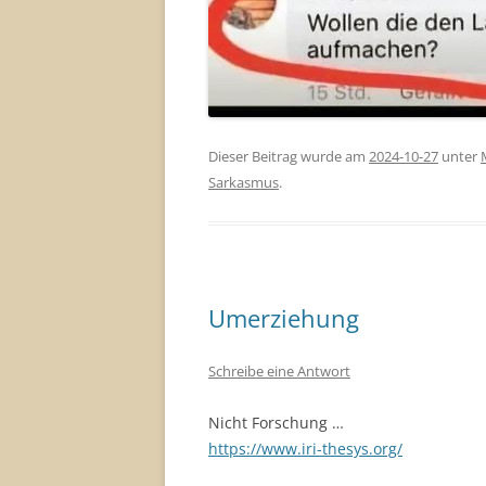
Dieser Beitrag wurde am
2024-10-27
unter
Sarkasmus
.
Umerziehung
Schreibe eine Antwort
Nicht Forschung …
https://www.iri-thesys.org/