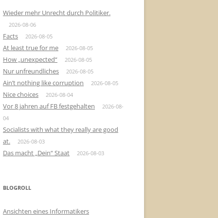
Wieder mehr Unrecht durch Politiker.
2026-08-06
Facts
2026-08-05
At least true for me
2026-08-05
How „unexpected“
2026-08-05
Nur unfreundliches
2026-08-05
Ain’t nothing like corruption
2026-08-05
Nice choices
2026-08-04
Vor 8 jahren auf FB festgehalten
2026-08-
04
Socialists with what they really are good
at.
2026-08-03
Das macht „Dein“ Staat
2026-08-03
BLOGROLL
Ansichten eines Informatikers