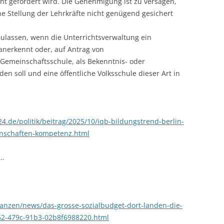
cht gefördert wird. Die Genehmigung ist zu versagen,
he Stellung der Lehrkräfte nicht genügend gesichert
uzulassen, wenn die Unterrichtsverwaltung ein
anerkennt oder, auf Antrag von
 Gemeinschaftsschule, als Bekenntnis- oder
n soll und eine öffentliche Volksschule dieser Art in
4.de/politik/beitrag/2025/10/iqb-bildungstrend-berlin-
nschaften-kompetenz.html
 …
nanzen/news/das-grosse-sozialbudget-dort-landen-die-
62-479c-91b3-02b8f6988220.html