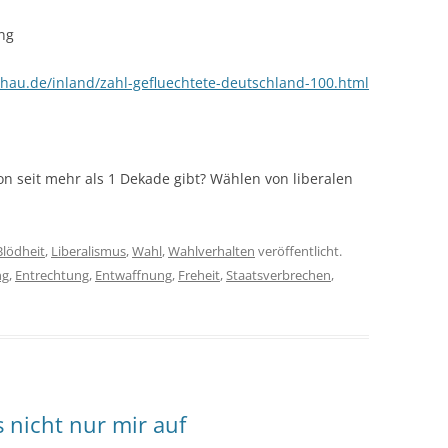
ng
hau.de/inland/zahl-gefluechtete-deutschland-100.html
on seit mehr als 1 Dekade gibt? Wählen von liberalen
Blödheit
,
Liberalismus
,
Wahl
,
Wahlverhalten
veröffentlicht.
ng
,
Entrechtung
,
Entwaffnung
,
Freheit
,
Staatsverbrechen
,
s nicht nur mir auf