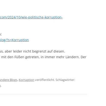
.com/2024/10/wie-politische-korruption-
n:
blog/?s=Korruption
us, aber leider nicht begrenzt auf diesen.
mit den Füßen getreten, in immer mehr Ländern. Der
Andere Blogs
,
Korruption
veröffentlicht. Schlagwörter:
n
.