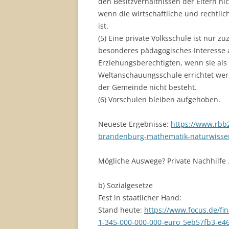
den Besitzverhältnissen der Eltern ni
wenn die wirtschaftliche und rechtlic
ist.
(5) Eine private Volksschule ist nur z
besonderes pädagogisches Interesse 
Erziehungsberechtigten, wenn sie als
Weltanschauungsschule errichtet werde
der Gemeinde nicht besteht.
(6) Vorschulen bleiben aufgehoben.
Neueste Ergebnisse:
https://www.rbb2
brandenburg-mathematik-naturwisse
Mögliche Auswege? Private Nachhilfe
b) Sozialgesetze
Fest in staatlicher Hand:
Stand heute:
https://www.focus.de/fi
1-345-000-000-000-euro_5eb57fb3-e4