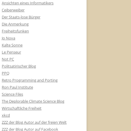
Ansichten eines Informatikers
Ceiberweiber
Der Staats-lose Bürger
Die Anmerkung
Freiheitsfunken
Jo Nova
Kalte Sonne
Le Penseur
Not PC
Politsatirischer Blog
PPQ
Retro Programming and Porting
Ron Paul Institute
Science Files
The Deplorable Climate Science Blog
Wirtschaftliche Freiheit
xkcd
ZZZ der Blog Autor auf der freien Welt
ZZZ der Blog Autor auf Facebook