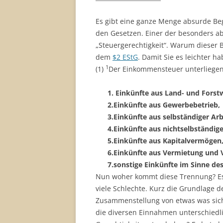
Es gibt eine ganze Menge absurde Begr
den Gesetzen. Einer der besonders abs
„Steuergerechtigkeit“. Warum dieser B
dem
$2 EStG
. Damit Sie es leichter h
1
(1)
Der Einkommensteuer unterliege
1. Einkünfte aus Land- und Forstw
2.Einkünfte aus Gewerbebetrieb,
3.Einkünfte aus selbständiger Arb
4.Einkünfte aus nichtselbständige
5.Einkünfte aus Kapitalvermögen
6.Einkünfte aus Vermietung und 
7.sonstige Einkünfte im Sinne des
Nun woher kommt diese Trennung? Es 
viele Schlechte. Kurz die Grundlage d
Zusammenstellung von etwas was sich
die diversen Einnahmen unterschiedl