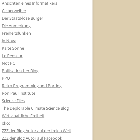
Ansichten eines Informatikers
Ceiberweiber
Der Staats-lose Bürger
Die Anmerkung
Freiheitsfunken
Jo Nova
Kalte Sonne
Le Penseur
Not PC
Politsatirischer Blog
PPQ
Retro Programming and Porting
Ron Paul Institute
Science Files
The Deplorable Climate Science Blog
Wirtschaftliche Freiheit
xkcd
ZZZ der Blog Autor auf der freien Welt
ZZZ der Blog Autor auf Facebook