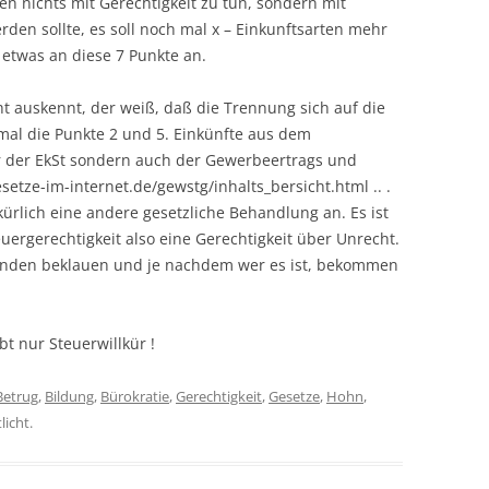
en nichts mit Gerechtigkeit zu tun, sondern mit
den sollte, es soll noch mal x – Einkunftsarten mehr
etwas an diese 7 Punkte an.
ht auskennt, der weiß, daß die Trennung sich auf die
mal die Punkte 2 und 5. Einkünfte aus dem
r der EkSt sondern auch der Gewerbeertrags und
etze-im-internet.de/gewstg/inhalts_bersicht.html .. .
kürlich eine andere gesetzliche Behandlung an. Es ist
euergerechtigkeit also eine Gerechtigkeit über Unrecht.
manden beklauen und je nachdem wer es ist, bekommen
bt nur Steuerwillkür !
Betrug
,
Bildung
,
Bürokratie
,
Gerechtigkeit
,
Gesetze
,
Hohn
,
licht.