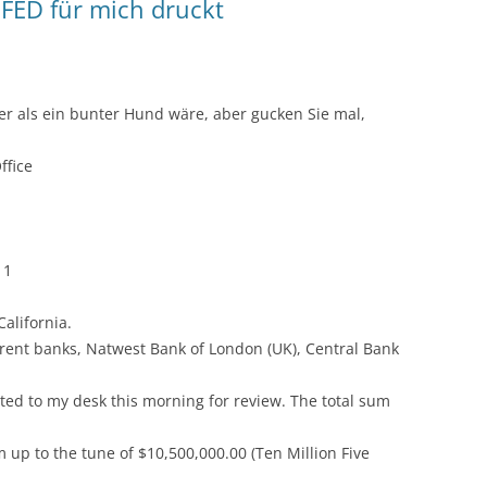
 FED für mich druckt
er als ein bunter Hund wäre, aber gucken Sie mal,
ffice
11
alifornia.
ferent banks, Natwest Bank of London (UK), Central Bank
ed to my desk this morning for review. The total sum
up to the tune of $10,500,000.00 (Ten Million Five