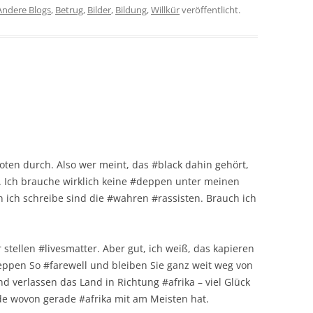
Andere Blogs
,
Betrug
,
Bilder
,
Bildung
,
Willkür
veröffentlicht.
ioten durch. Also wer meint, das #black dahin gehört,
e. Ich brauche wirklich keine #deppen unter meinen
 ich schreibe sind die #wahren #rassisten. Brauch ich
 stellen #livesmatter. Aber gut, ich weiß, das kapieren
deppen So #farewell und bleiben Sie ganz weit weg von
d verlassen das Land in Richtung #afrika – viel Glück
de wovon gerade #afrika mit am Meisten hat.