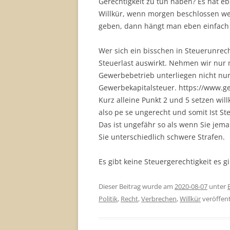
Gerechtigkeit zu tun haben? Es hat eb
Willkür, wenn morgen beschlossen wer
geben, dann hängt man eben einfach 
Wer sich ein bisschen in Steuerunrec
Steuerlast auswirkt. Nehmen wir nur 
Gewerbebetrieb unterliegen nicht nu
Gewerbekapitalsteuer. https://www.ges
Kurz alleine Punkt 2 und 5 setzen will
also pe se ungerecht und somit Ist St
Das ist ungefähr so als wenn Sie je
Sie unterschiedlich schwere Strafen.
Es gibt keine Steuergerechtigkeit es gi
Dieser Beitrag wurde am
2020-08-07
unter
Politik
,
Recht
,
Verbrechen
,
Willkür
veröffent